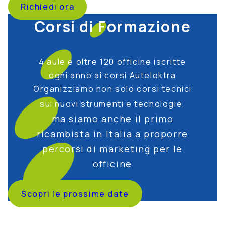
Richiedi ora
Corsi di Formazione
4 aule e oltre 120 officine iscritte
ogni anno ai corsi Autelektra
Organizziamo non solo corsi tecnici
sui nuovi strumenti e tecnologie,
ma siamo anche il primo
ricambista in Italia a proporre
percorsi di marketing per le
officine
Scopri le prossime date