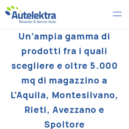
Un’ampia gamma di
Home
prodotti fra i quali
Chi siamo
scegliere e oltre 5.000
Prodotti e servizi
mq di magazzino a
L'Aquila, Montesilvano,
Corsi di formazione
Rieti, Avezzano e
News
Spoltore